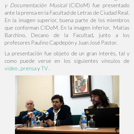
y Documentación Musical
(CIDoM) fue presentado
ante la prensa en la Facultad de Letras de Ciudad Real.
En la imagen superior, buena parte de los miembros
que conforman CIDoM. En la imagen inferior, Matías
Barchino, Decano de la Facultad, junto a los
profesores Paulino Capdepón y Juan José Pastor.
La presentación fue objeto de un gran interés, tal y
como puede verse en los siguientes vínculos de
vídeo
,
prensa
y
TV
.